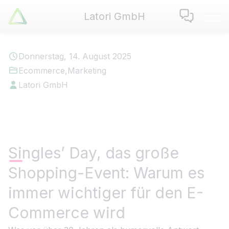
Latori GmbH
Latori GmbH
Leistungen
Donnerstag, 14. August 2025
Referenzen
Ecommerce
,
Marketing
Zertifikate
Latori GmbH
Use Cases
Apps
Über Uns
Jobs
Singles’ Day, das große
Blog
Shopping-Event: Warum es
Kontakt
immer wichtiger für den E-
EN
|
DE
Commerce wird