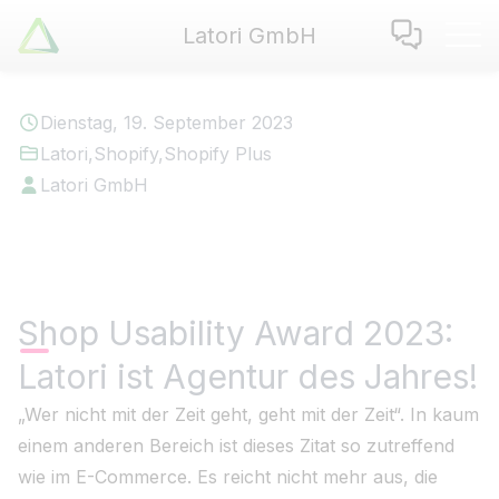
Latori GmbH
Latori GmbH
Leistungen
Dienstag, 19. September 2023
Referenzen
Latori
,
Shopify
,
Shopify Plus
Zertifikate
Latori GmbH
Use Cases
Apps
Über Uns
Jobs
Shop Usability Award 2023:
Blog
Latori ist Agentur des Jahres!
Kontakt
„Wer nicht mit der Zeit geht, geht mit der Zeit“. In kaum
einem anderen Bereich ist dieses Zitat so zutreffend
EN
|
DE
wie im E-Commerce. Es reicht nicht mehr aus, die