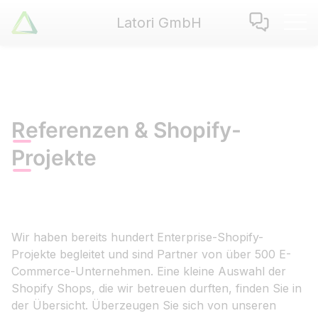
Latori GmbH
Latori GmbH
Leistungen
Referenzen
Zertifikate
Referenzen & Shopify-
Use Cases
Apps
Projekte
Über Uns
Jobs
Blog
Wir haben bereits hundert Enterprise-Shopify-
Kontakt
Projekte begleitet und sind Partner von über 500 E-
Commerce-Unternehmen. Eine kleine Auswahl der
EN
|
DE
Shopify Shops, die wir betreuen durften, finden Sie in
der Übersicht. Überzeugen Sie sich von unseren