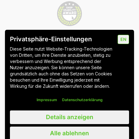
Privatsphäre-Einstellungen
EN
Impressum
Datenschutz
Cookie-Einstellungen
Diese Seite nutzt Website-Tracking-Technologien
von Dritten, um ihre Dienste anzubieten, stetig zu
verbessern und Werbung entsprechend der
Nutzer anzuzeigen. Sie können unsere Seite
grundsätzlich auch ohne das Setzen von Cookies
Wuppertal
Stuttgart & Umgebung
besuchen und Ihre Einwilligung jederzeit mit
Wirkung für die Zukunft widerrufen oder ändern.
Alle Blogbeiträge
Impressum
Datenschutzerklärung
Wir schätzen alle unsere Kunden, Nutzer und Leser, egal ob weiblich,
Details anzeigen
männlich, divers oder nicht-binär. Der Lesbarkeit halber verzichten wir
auf Gendersternchen und nutzen weiterhin das generische
Maskulinum. Wir sprechen damit ausdrücklich alle an. Bitte beachten
Alle ablehnen
Sie außerdem, dass wir Zitate zum besseren, sprachlichen Verständnis
leicht angepasst haben.