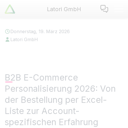
Latori GmbH
Latori GmbH
Leistungen
Donnerstag, 19. März 2026
Referenzen
Latori GmbH
Zertifikate
Use Cases
Apps
Über Uns
B2B E-Commerce
Jobs
Personalisierung 2026: Von
Blog
Kontakt
der Bestellung per Excel-
Liste zur Account-
EN
|
DE
spezifischen Erfahrung