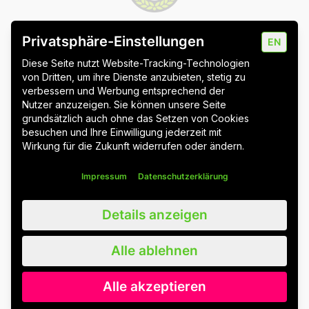
Privatsphäre-Einstellungen
EN
Impressum
Datenschutz
Cookie-Einstellungen
Diese Seite nutzt Website-Tracking-Technologien
von Dritten, um ihre Dienste anzubieten, stetig zu
verbessern und Werbung entsprechend der
Nutzer anzuzeigen. Sie können unsere Seite
grundsätzlich auch ohne das Setzen von Cookies
Wuppertal
Stuttgart & Umgebung
besuchen und Ihre Einwilligung jederzeit mit
Wirkung für die Zukunft widerrufen oder ändern.
Alle Blogbeiträge
Impressum
Datenschutzerklärung
Wir schätzen alle unsere Kunden, Nutzer und Leser, egal ob weiblich,
Details anzeigen
männlich, divers oder nicht-binär. Der Lesbarkeit halber verzichten wir
auf Gendersternchen und nutzen weiterhin das generische
Maskulinum. Wir sprechen damit ausdrücklich alle an. Bitte beachten
Alle ablehnen
Sie außerdem, dass wir Zitate zum besseren, sprachlichen Verständnis
leicht angepasst haben.
Alle akzeptieren