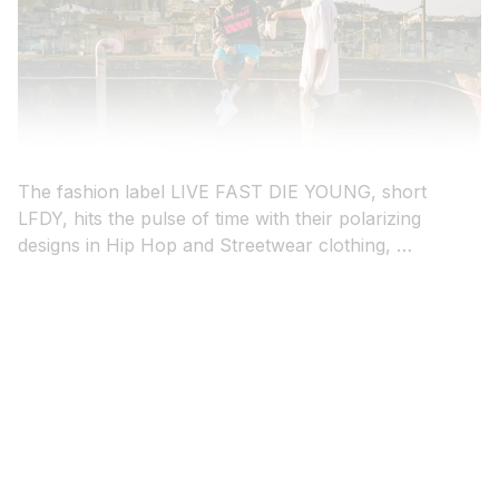
The fashion label LIVE FAST DIE YOUNG, short
LFDY, hits the pulse of time with their polarizing
designs in Hip Hop and Streetwear clothing, …
Shopify Plus mit nützlicher
KI rechtssicher nutzen: Diese
Erweiterung: nutzen Sie den
HUNTER & stylecats®: Mit 2
Content Management Systeme:
rechtlichen Regelungen sollten
LoyaltyLion & Shopify: Belohnen
Shopify Adminbereich für eine
Shops, Shopify Plus und
Brand Building: Eine eigene
Cookie Consent: So erstellen Sie
So implementieren, bearbeiten
Kundenzufriedenheit steigern:
Heatmap-Tools für Shopify:
Unternehmen beachten
Sie Kunden für ihre Treue
einfachere Organisation
Headless Commerce zum Erfolg
Marke aufbauen
rechtskonforme Shopify Cookie
und verwalten Sie Ihren Content
Die 13 wichtigsten Tipps für treue
Visuelles Feedback für Ihren
Banner
mit Shopify
Kundschaft
Online-Shop