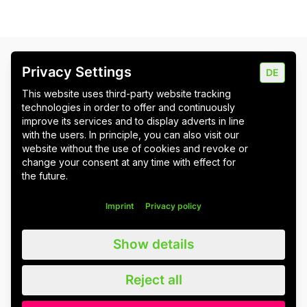
Privacy Settings
Newsletter
DE
Bitte stimmen Sie erst den Cookies zu
, um das
This website uses third-party website tracking
Newsletter-Formular zu laden.
technologies in order to offer and continuously
improve its services and to display adverts in line
with the users. In principle, you can also visit our
website without the use of cookies and revoke or
change your consent at any time with effect for
the future.
Imprint
Privacy policy
Imprint
Data protection
Cookie settings
Show details
Reject all