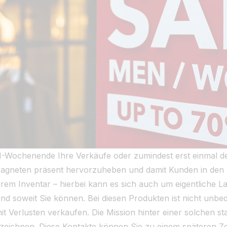
-Wochenende Ihre Verkäufe oder zumindest erst einmal den
fsmagneten präsent hervorzuheben und damit Kunden in den
hrem Inventar – hierbei kann es sich auch um eigentliche 
 und soweit Sie können. Bei diesen Produkten ist nicht unbed
mit Verlusten verkaufen. Die Mission hinter einer solchen st
rzeichnen. Diese Kontakte können Sie zu einem späteren Z