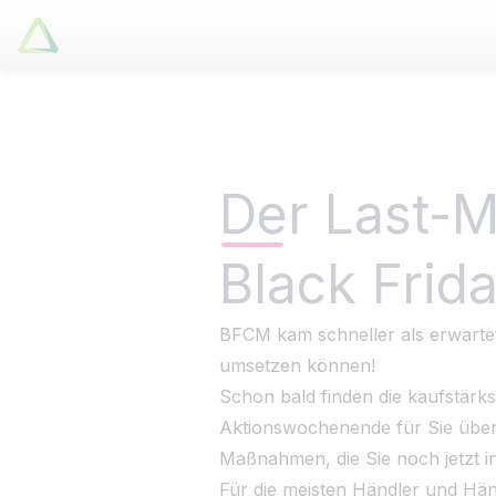
Latori GmbH
Freitag, 24. Oktober 2025
Leistungen
Referenzen
Der Last-
Zertifikate
Black Fri
Use Cases
Apps
Über Uns
BFCM kam schneller als erwartet?
umsetzen können!
Jobs
Schon bald finden die kaufstärk
Blog
Aktionswochenende für Sie überr
Kontakt
Maßnahmen, die Sie noch jetzt 
Für die meisten Händler und Händ