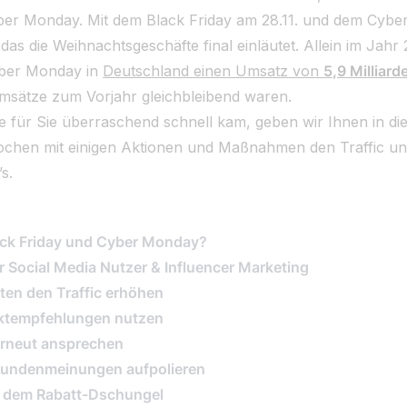
er Monday. Mit dem Black Friday am 28.11. und dem Cyber
as die Weihnachtsgeschäfte final einläutet. Allein im Jahr
yber Monday in
Deutschland einen Umsatz von
5,9 Milliard
msätze zum Vorjahr gleichbleibend waren.
 für Sie überraschend schnell kam, geben wir Ihnen in di
Wochen mit einigen Aktionen und Maßnahmen den Traffic un
s.
ack Friday und Cyber Monday?
für Social Media Nutzer & Influencer Marketing
ten den Traffic erhöhen
duktempfehlungen nutzen
erneut ansprechen
t Kundenmeinungen aufpolieren
s dem Rabatt-Dschungel