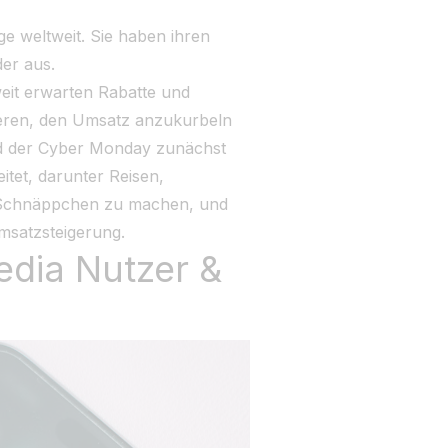
e weltweit. Sie haben ihren
der aus.
weit erwarten Rabatte und
leeren, den Umsatz anzukurbeln
nd der Cyber Monday zunächst
tet, darunter Reisen,
t, Schnäppchen zu machen, und
Umsatzsteigerung.
Media Nutzer &