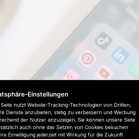
atsphäre-Einstellungen
 Seite nutzt Website-Tracking-Technologien von Dritten,
l-Media- und Influencer-Aktivitäten gezielt nutzen, um den 
re Dienste anzubieten, stetig zu verbessern und Werbung
k Friday und Cyber Monday deutlich zu steigern. Legen Si
rechend der Nutzer anzuzeigen. Sie können unsere Seite
sätzlich auch ohne das Setzen von Cookies besuchen
teilen Sie diese gezielt auf Kanälen wie Instagram, Facebo
hre Einwilligung jederzeit mit Wirkung für die Zukunft
und Affiliate-Partnern kann kurzfristig den Bekanntheitsg