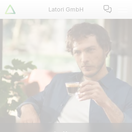
Latori GmbH
Latori GmbH
Leistungen
Referenzen
Zertifikate
Use Cases
Apps
Über Uns
Jobs
Blog
Kontakt
EN
|
DE