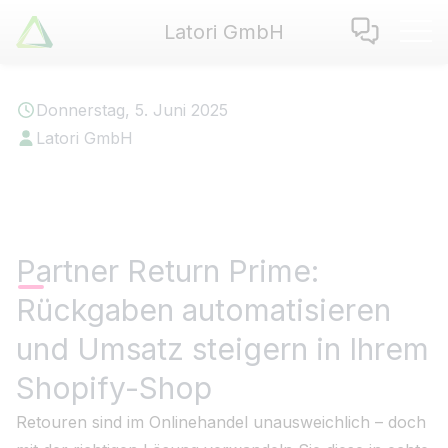
Latori GmbH
Latori GmbH
Leistungen
Donnerstag, 5. Juni 2025
Referenzen
Latori GmbH
Zertifikate
Use Cases
Apps
Über Uns
Partner Return Prime:
Jobs
Rückgaben automatisieren
Blog
Kontakt
und Umsatz steigern in Ihrem
Shopify-Shop
EN
|
DE
Retouren sind im Onlinehandel unausweichlich – doch