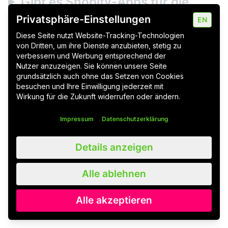
Gibt es Shopify-Apps für die
PPWR?
Privatsphäre-Einstellungen
EN
Diese Seite nutzt Website-Tracking-Technologien
von Dritten, um ihre Dienste anzubieten, stetig zu
verbessern und Werbung entsprechend der
Ein eigener Shopify Food Shop: Lohnt
Nutzer anzuzeigen. Sie können unsere Seite
←
grundsätzlich auch ohne das Setzen von Cookies
sich der Online-Lebensmittelhandel?
besuchen und Ihre Einwilligung jederzeit mit
Wirkung für die Zukunft widerrufen oder ändern.
Shopify UCP: Was das Universal Commerce
→
Protocol für den Onlinehandel bedeutet
Impressum
Datenschutzerklärung
Details anzeigen
Teilen:
Alle ablehnen
Alle akzeptieren