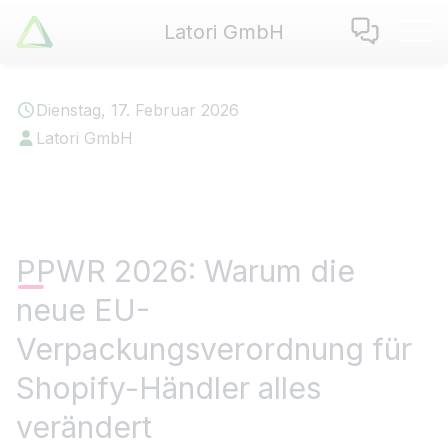
Latori GmbH
Latori GmbH
Leistungen
Dienstag, 17. Februar 2026
Referenzen
Latori GmbH
Zertifikate
Use Cases
Apps
Über Uns
PPWR 2026: Warum die
Jobs
neue EU-
Blog
Kontakt
Verpackungsverordnung für
Shopify-Händler alles
EN
|
DE
verändert