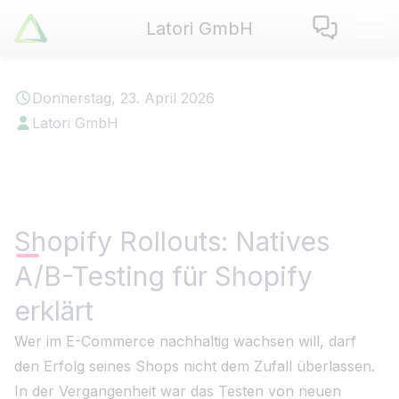
Latori GmbH
Latori GmbH
Leistungen
Donnerstag, 23. April 2026
Referenzen
Latori GmbH
Zertifikate
Use Cases
Apps
Über Uns
Shopify Rollouts: Natives
Jobs
A/B-Testing für Shopify
Blog
Kontakt
erklärt
Wer im E-Commerce nachhaltig wachsen will, darf
EN
|
DE
den Erfolg seines Shops nicht dem Zufall überlassen.
In der Vergangenheit war das Testen von neuen