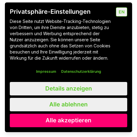
Wie viel Traffic sollte ich bei
Privatsphäre-Einstellungen
EN
Shopify Rollouts für Tests
Diese Seite nutzt Website-Tracking-Technologien
verwenden?
von Dritten, um ihre Dienste anzubieten, stetig zu
verbessern und Werbung entsprechend der
Nutzer anzuzeigen. Sie können unsere Seite
Kann ich mehrere Rollouts
grundsätzlich auch ohne das Setzen von Cookies
gleichzeitig durchführen?
besuchen und Ihre Einwilligung jederzeit mit
Wirkung für die Zukunft widerrufen oder ändern.
Impressum
Datenschutzerklärung
Stikky wird Teil von Latori: Wie wir mit
Details anzeigen
←
Mobile Apps die Kundenbindung im E-
Commerce neu definieren
Alle ablehnen
Semantische Suche im E-Commerce:
Vektoren statt Vokabeln – Warum
→
Alle akzeptieren
klassische Suche heute Umsatz kostet