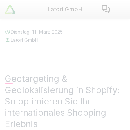
Latori GmbH
Latori GmbH
Leistungen
Dienstag, 11. März 2025
Referenzen
Latori GmbH
Zertifikate
Use Cases
Apps
Über Uns
Geotargeting &
Jobs
Geolokalisierung in Shopify:
Blog
Kontakt
So optimieren Sie Ihr
internationales Shopping-
EN
|
DE
Erlebnis