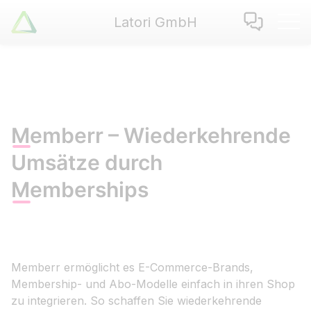
Latori GmbH
Latori GmbH
Leistungen
Referenzen
Zertifikate
Use Cases
Memberr – Wiederkehrende
Apps
Umsätze durch
Über Uns
Memberships
Jobs
Blog
Kontakt
Memberr ermöglicht es E-Commerce-Brands,
EN
|
DE
Membership- und Abo-Modelle einfach in ihren Shop
zu integrieren. So schaffen Sie wiederkehrende