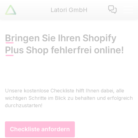
Latori GmbH
Latori GmbH
Leistungen
Referenzen
Bringen Sie Ihren Shopify
Zertifikate
Plus Shop fehlerfrei online!
Use Cases
Apps
Über Uns
Jobs
Unsere kostenlose Checkliste hilft Ihnen dabei, alle
Blog
wichtigen Schritte im Blick zu behalten und erfolgreich
Kontakt
durchzustarten!
EN
|
DE
Checkliste anfordern