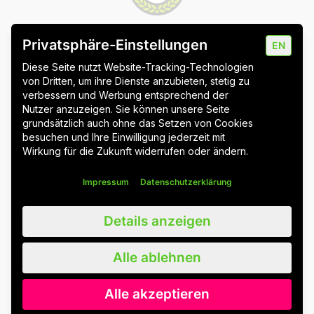
Privatsphäre-Einstellungen
EN
Impressum
Datenschutz
Cookie-Einstellungen
Diese Seite nutzt Website-Tracking-Technologien
von Dritten, um ihre Dienste anzubieten, stetig zu
verbessern und Werbung entsprechend der
Nutzer anzuzeigen. Sie können unsere Seite
grundsätzlich auch ohne das Setzen von Cookies
Wuppertal
Stuttgart & Umgebung
besuchen und Ihre Einwilligung jederzeit mit
Wirkung für die Zukunft widerrufen oder ändern.
Alle Blogbeiträge
Impressum
Datenschutzerklärung
Wir schätzen alle unsere Kunden, Nutzer und Leser, egal ob weiblich,
Details anzeigen
männlich, divers oder nicht-binär. Der Lesbarkeit halber verzichten wir
auf Gendersternchen und nutzen weiterhin das generische
Maskulinum. Wir sprechen damit ausdrücklich alle an. Bitte beachten
Alle ablehnen
Sie außerdem, dass wir Zitate zum besseren, sprachlichen Verständnis
leicht angepasst haben.
Alle akzeptieren