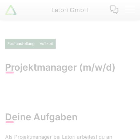
Latori GmbH
Latori GmbH
Leistungen
Referenzen
Festanstellung
Vollzeit
Zertifikate
Use Cases
Projektmanager (m/w/d)
Apps
Über Uns
Jobs
Blog
Kontakt
Deine Aufgaben
EN
|
DE
Als Projektmanager bei Latori arbeitest du an